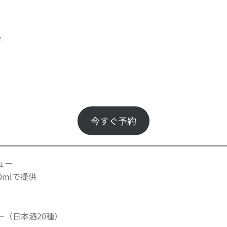
e
今すぐ予約
ュー
0mlで提供
ー（日本酒20種）