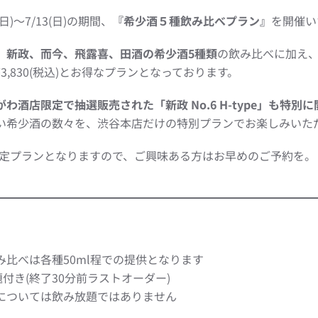
日)〜7/13(日)の期間、
『希少酒５種飲み比べプラン』
を開催い
、新政、而今、飛露喜、田酒の希少酒5種類
の飲み比べに加え、
3,830(税込)とお得なプランとなっております。
がわ酒店限定で抽選販売された「新政 No.6 H-type」も特別
い希少酒の数々を、渋谷本店だけの特別プランでお楽しみいた
の限定プランとなりますので、ご興味ある方はお早めのご予約を。
み比べは各種50ml程での提供となります
題付き(終了30分前ラストオーダー)
については飲み放題ではありません