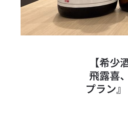
【希少酒
飛露喜
プラン』｜