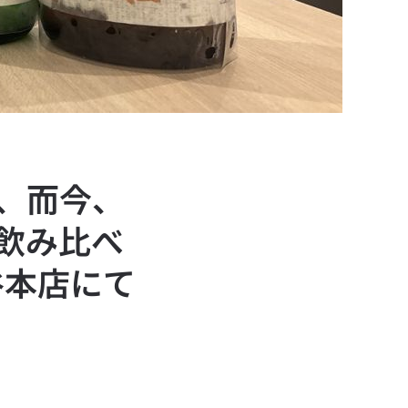
政、而今、
飲み比べ
渋谷本店にて