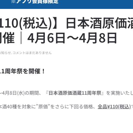
110(税込)】日本酒原価
催｜4月6日〜4月8日
【日
お知らせ
.
コメントはまだありません
本
酒
40
蔵11周年祭を開催！
種
全
品
¥110(税
込)】
4月8日(水)の期間、『
日本酒原価酒蔵11周年祭
』を実施いた
日
本
酒
酒40種を対象に”原価”をさらに下回る価格、
全品¥110(税込)
原
価
酒
蔵
11
。
周
年