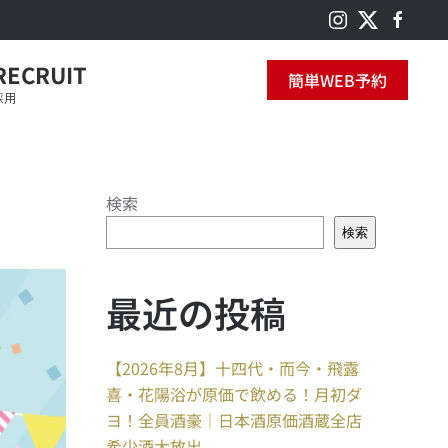
RECRUIT
簡単WEB予約
採用
検索
検索
最近の投稿
【2026年8月】十四代・而今・飛露
喜・花陽浴が原価で飲める！月初ダ
ヨ！全員酒豪｜日本酒原価酒蔵全店
希少酒大放出