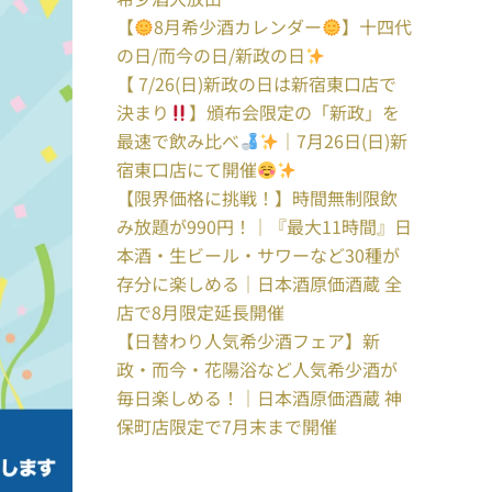
【
8月希少酒カレンダー
】十四代
の日/而今の日/新政の日
【 7/26(日)新政の日は新宿東口店で
決まり
】頒布会限定の「新政」を
最速で飲み比べ
｜7月26日(日)新
宿東口店にて開催
【限界価格に挑戦！】時間無制限飲
み放題が990円！｜『最大11時間』日
本酒・生ビール・サワーなど30種が
存分に楽しめる｜日本酒原価酒蔵 全
店で8月限定延長開催
【日替わり人気希少酒フェア】新
政・而今・花陽浴など人気希少酒が
毎日楽しめる！｜日本酒原価酒蔵 神
保町店限定で7月末まで開催