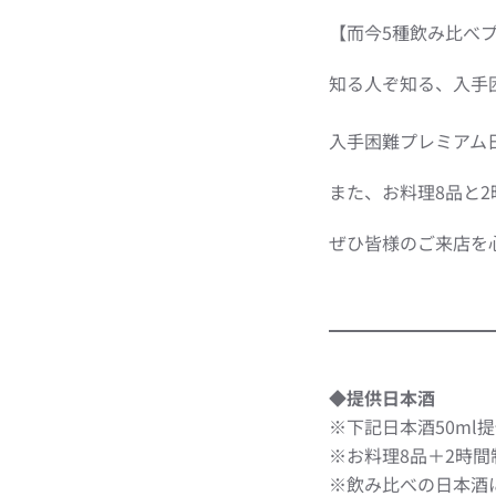
【而今5種飲み比べ
知る人ぞ知る、入手
入手困難プレミアム
また、お料理8品と
ぜひ皆様のご来店を
◆提供日本酒
※下記日本酒50ml
※お料理8品＋2時
※飲み比べの日本酒