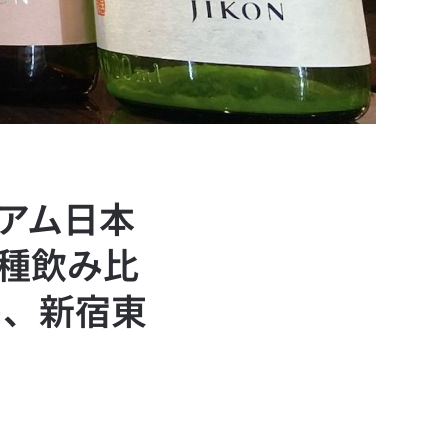
ミアム日本
5種飲み比
日)、新宿東