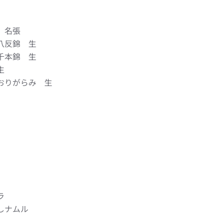
 名張
八反錦 生
千本錦 生
生
おりがらみ 生
ラ
しナムル