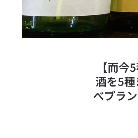
【而今5
酒を5種
べプラン』