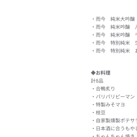
・而今 純米大吟醸
・而今 純米吟醸 
・而今 純米吟醸 
・而今 特別純米 
・而今 特別純米 
◆お料理
計8品
・合鴨炙り
・パリパリピーマン
・特製みそマヨ
・枝豆
・自家製燻製ポテサ
・日本酒に合うもや
・ちゃんちゃん焼き