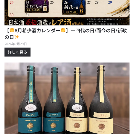
【
8月希少酒カレンダー
】十四代の日/而今の日/新政
の日
2026年7月29日
詳しく見る