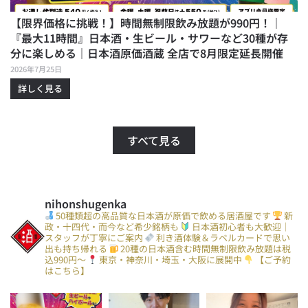
【限界価格に挑戦！】時間無制限飲み放題が990円！｜
『最大11時間』日本酒・生ビール・サワーなど30種が存
分に楽しめる｜日本酒原価酒蔵 全店で8月限定延長開催
2026年7月25日
詳しく見る
すべて見る
nihonshugenka
50種類超の高品質な日本酒が原価で飲める居酒屋です
新
政・十四代・而今など希少銘柄も
日本酒初心者も大歓迎｜
スタッフが丁寧にご案内
利き酒体験＆ラベルカードで思い
出も持ち帰れる
20種の日本酒含む時間無制限飲み放題は税
込990円〜
東京・神奈川・埼玉・大阪に展開中
【ご予約
はこちら】