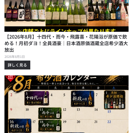
【2026年8月】十四代・而今・飛露喜・花陽浴が原価で飲
める！月初ダヨ！全員酒豪｜日本酒原価酒蔵全店希少酒大
放出
2026年8月1日
詳しく見る